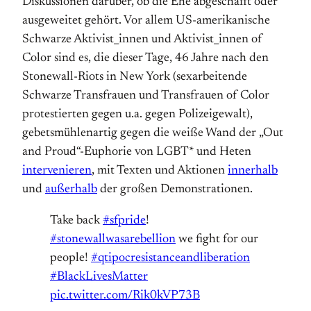
Diskussionen darüber, ob die Ehe abgeschafft oder
ausgeweitet gehört. Vor allem US-amerikanische
Schwarze Aktivist_innen und Aktivist_innen of
Color sind es, die dieser Tage, 46 Jahre nach den
Stonewall-Riots in New York (sexarbeitende
Schwarze Transfrauen und Transfrauen of Color
protestierten gegen u.a. gegen Polizeigewalt),
gebetsmühlenartig gegen die weiße Wand der „Out
and Proud“-Euphorie von LGBT* und Heten
intervenieren
, mit Texten und Aktionen
innerhalb
und
außerhalb
der großen Demonstrationen.
Take back
#sfpride
!
#stonewallwasarebellion
we fight for our
people!
#qtipocresistanceandliberation
#BlackLivesMatter
pic.twitter.com/Rik0kVP73B