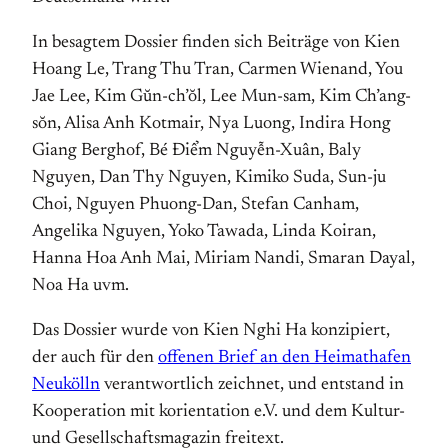
In besagtem Dossier finden sich Beiträge von Kien
Hoang Le, Trang Thu Tran, Carmen Wienand, You
Jae Lee, Kim Gŭn-ch’ŏl, Lee Mun-sam, Kim Ch’ang-
sŏn, Alisa Anh Kotmair, Nya Luong, Indira Hong
Giang Berghof, Bé Điểm Nguyễn-Xuân, Baly
Nguyen, Dan Thy Nguyen, Kimiko Suda, Sun-ju
Choi, Nguyen Phuong-Dan, Stefan Canham,
Angelika Nguyen, Yoko Tawada, Linda Koiran,
Hanna Hoa Anh Mai, Miriam Nandi, Smaran Dayal,
Noa Ha uvm.
Das Dossier wurde von Kien Nghi Ha konzipiert,
der auch für den
offenen Brief an den Heimathafen
Neukölln
verantwortlich zeichnet, und entstand in
Kooperation mit korientation e.V. und dem Kultur-
und Gesellschaftsmagazin freitext.