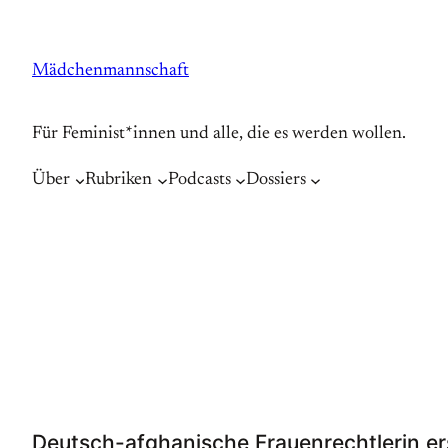
Zum
Inhalt
Mädchenmannschaft
springen
Für Feminist*innen und alle, die es werden wollen.
Über
Rubriken
Podcasts
Dossiers
Deutsch-afghanische Frauenrechtlerin e