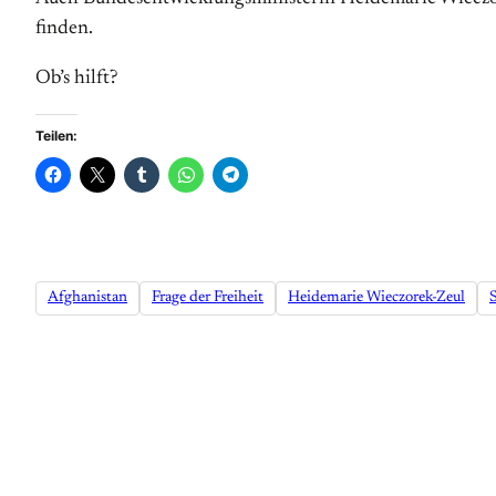
finden.
Ob’s hilft?
Teilen:
Afghanistan
Frage der Freiheit
Heidemarie Wieczorek-Zeul
S