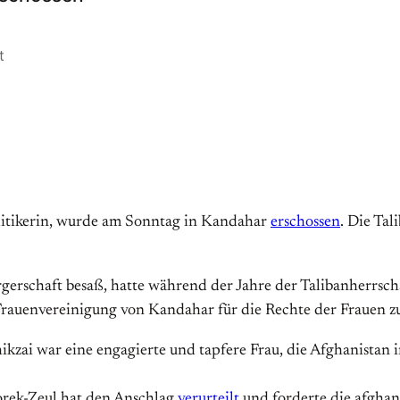
t
litikerin, wurde am Sonntag in Kandahar
erschossen
. Die Tal
rgerschaft besaß, hatte während der Jahre der Talibanherrsc
rauenvereinigung von Kandahar für die Rechte der Frauen z
hikzai war eine engagierte und tapfere Frau, die Afghanistan
rek-Zeul hat den Anschlag
verurteilt
und forderte die afghan