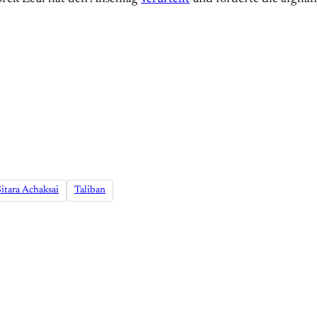
itara Achaksai
Taliban