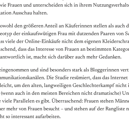
 wie Frauen und unterscheiden sich in ihrem Nutzungsverhal
tion Ausschau halten.
n sowohl den größeren Anteil an Käuferinnen stellen als auch
eotyp der einkaufswütigen Frau mit dutzenden Paaren von Sc
dass viele der Online-Einkäufe nicht dem eigenen Kleidersch
schend, dass das Interesse von Frauen an bestimmten Kategori
antwortlich ist, macht sich darüber auch mehr Gedanken.
eingenommen und sind besonders stark als Bloggerinnen vert
mmunikationskanälen. Die Studie resümiert, dass das Internet
icht, um den alten, langweiligen Geschlechterkampf nicht in V
bt (wenn auch in den meisten Bereichen nicht dramatische) Un
 viele Parallelen es gibt. Überraschend: Frauen stehen Männ
r mehr von Frauen besucht – und stehen auf der Rangliste no
ht so interessant aufarbeiten.