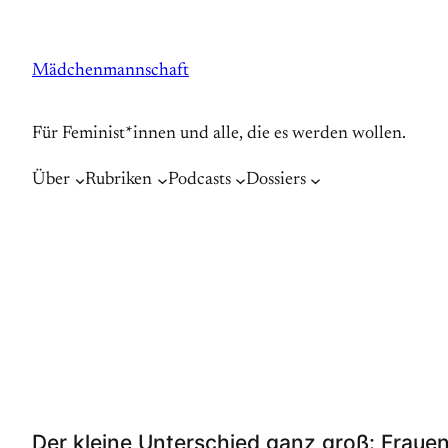
Zum
Inhalt
Mädchenmannschaft
springen
Für Feminist*innen und alle, die es werden wollen.
Über
Rubriken
Podcasts
Dossiers
Der kleine Unterschied ganz groß: Fraue