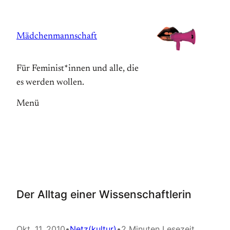
Zum
Inhalt
Mädchenmannschaft
springen
Für Feminist*innen und alle, die
es werden wollen.
Menü
Der Alltag einer Wissenschaftlerin
Okt. 11, 2010
•
Netz(kultur)
•
2 Minuten Lesezeit