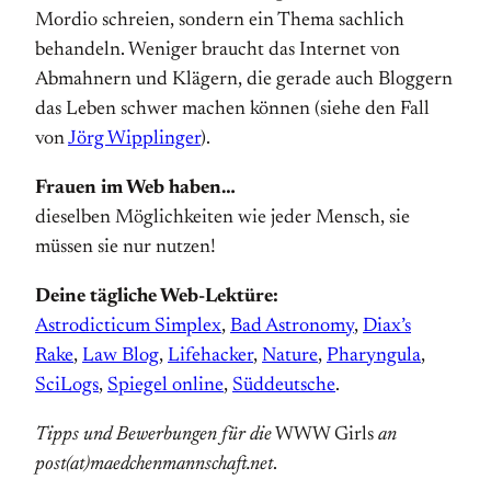
Mordio schreien, sondern ein Thema sachlich
behandeln. Weniger braucht das Internet von
Abmahnern und Klägern, die gerade auch Bloggern
das Leben schwer machen können (siehe den Fall
von
Jörg Wipplinger
).
Frauen im Web haben…
dieselben Möglichkeiten wie jeder Mensch, sie
müssen sie nur nutzen!
Deine tägliche Web-Lektüre:
Astrodicticum Simplex
,
Bad Astronomy
,
Diax’s
Rake
,
Law Blog
,
Lifehacker
,
Nature
,
Pharyngula
,
SciLogs
,
Spiegel online
,
Süddeutsche
.
Tipps und Bewerbungen für die
WWW Girls
an
post(at)maedchenmannschaft.net
.