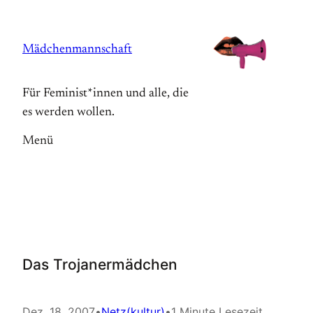
Zum
Inhalt
Mädchenmannschaft
springen
Für Feminist*innen und alle, die
es werden wollen.
Menü
Das Trojanermädchen
Dez. 18, 2007
•
Netz(kultur)
•
1 Minute Lesezeit