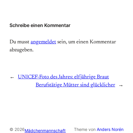
Schreibe einen Kommentar
Du musst
angemeldet
sein, um einen Kommentar
abzugeben.
←
UNICEF-Foto des Jahres: elfjährige Braut
Berufstätige Mütter sind glücklicher
→
© 2026
Theme von
Anders Norén
Mädchenmannschaft