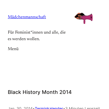
Zum
Inhalt
Mädchenmannschaft
springen
Für Feminist*innen und alle, die
es werden wollen.
Menü
Black History Month 2014
Jan. 30, 2014
•
Terminkalender
•
3 Minuten Lesezeit