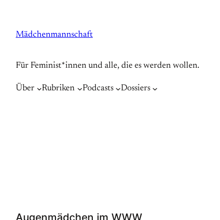
Zum
Inhalt
Mädchenmannschaft
springen
Für Feminist*innen und alle, die es werden wollen.
Über
Rubriken
Podcasts
Dossiers
Augenmädchen im WWW