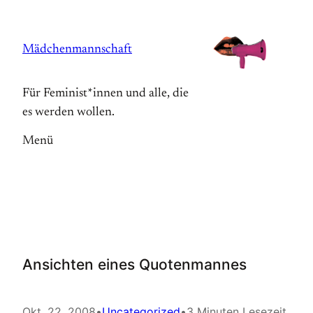
Zum
Inhalt
Mädchenmannschaft
springen
Für Feminist*innen und alle, die
es werden wollen.
Menü
Ansichten eines Quotenmannes
Okt. 22, 2008
•
Uncategorized
•
3 Minuten Lesezeit