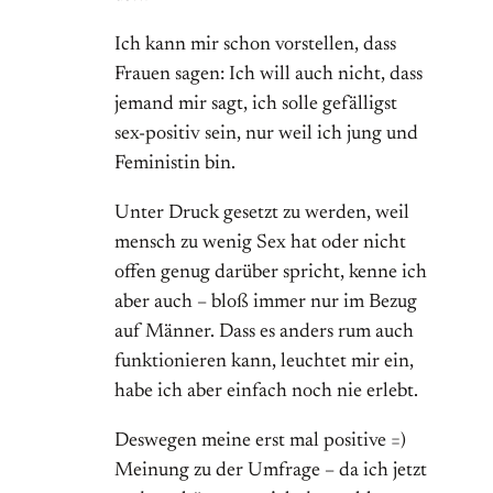
Ich kann mir schon vorstellen, dass
Frauen sagen: Ich will auch nicht, dass
jemand mir sagt, ich solle gefälligst
sex-positiv sein, nur weil ich jung und
Feministin bin.
Unter Druck gesetzt zu werden, weil
mensch zu wenig Sex hat oder nicht
offen genug darüber spricht, kenne ich
aber auch – bloß immer nur im Bezug
auf Männer. Dass es anders rum auch
funktionieren kann, leuchtet mir ein,
habe ich aber einfach noch nie erlebt.
Deswegen meine erst mal positive =)
Meinung zu der Umfrage – da ich jetzt