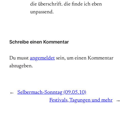
die überschrift. die finde ich eben
unpassend.
Schreibe einen Kommentar
Du musst
angemeldet
sein, um einen Kommentar
abzugeben.
←
Selbermach-Sonntag (09.05.10)
Festivals, Tagungen und mehr
→