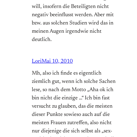
will, insofern die Beteiligten nicht
negativ beeinflusst werden. Aber mit
bzw. aus solchen Studien wird das in
meinen Augen irgendwie nicht
deutlich.
Lori
Mai 10, 2010
Mh, also ich finde es eigentlich
ziemlich gut, wenn ich solche Sachen
lese, so nach dem Motto „Aha ok ich
bin nicht die einzige …“ Ich bin fast
versucht zu glauben, das die meisten
dieser Punkte sowieso auch auf die
meisten Frauen zutreffen, also nicht
nur diejenige die sich selbst als „sex-