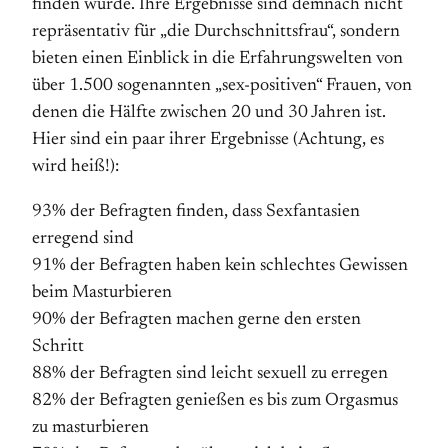
finden würde. Ihre Ergebnisse sind demnach nicht
repräsentativ für „die Durchschnittsfrau“, sondern
bieten einen Einblick in die Erfahrungswelten von
über 1.500 sogenannten „sex-positiven“ Frauen, von
denen die Hälfte zwischen 20 und 30 Jahren ist.
Hier sind ein paar ihrer Ergebnisse (Achtung, es
wird heiß!):
93% der Befragten finden, dass Sexfantasien
erregend sind
91% der Befragten haben kein schlechtes Gewissen
beim Masturbieren
90% der Befragten machen gerne den ersten
Schritt
88% der Befragten sind leicht sexuell zu erregen
82% der Befragten genießen es bis zum Orgasmus
zu masturbieren