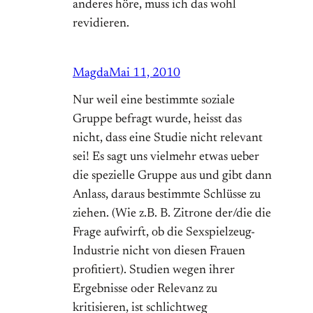
anderes höre, muss ich das wohl
revidieren.
Magda
Mai 11, 2010
Nur weil eine bestimmte soziale
Gruppe befragt wurde, heisst das
nicht, dass eine Studie nicht relevant
sei! Es sagt uns vielmehr etwas ueber
die spezielle Gruppe aus und gibt dann
Anlass, daraus bestimmte Schlüsse zu
ziehen. (Wie z.B. B. Zitrone der/die die
Frage aufwirft, ob die Sexspielzeug-
Industrie nicht von diesen Frauen
profitiert). Studien wegen ihrer
Ergebnisse oder Relevanz zu
kritisieren, ist schlichtweg