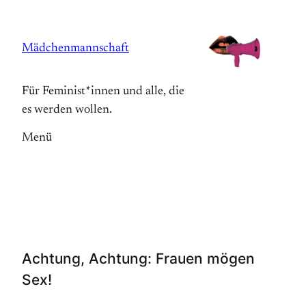
Zum
Inhalt
Mädchenmannschaft
springen
Für Feminist*innen und alle, die
es werden wollen.
Menü
Achtung, Achtung: Frauen mögen
Sex!