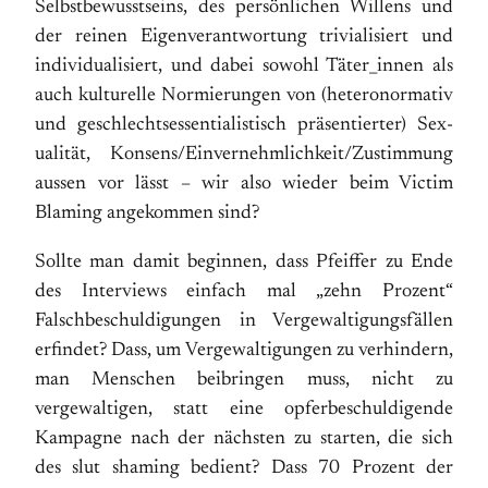
Selbst­bewusst­seins, des persönlichen Willens und
der rei­nen Eigen­ver­ant­wor­tung tri­via­li­siert und
indi­viduali­siert, und da­bei sowohl Täter_innen als
auch kulturelle Nor­mier­ungen von (hetero­norma­tiv
und ge­schlechts­essentia­list­isch prä­sentier­ter) Sex­
uali­tät, Konsens/Ein­ver­nehm­lich­keit/Zu­stim­mung
aussen vor lässt – wir also wieder beim Victim
Blaming angekommen sind?
Sollte man damit beginnen, dass Pfeiffer zu Ende
des Interviews einfach mal „zehn Prozent“
Falschbeschuldigungen in Vergewaltigungsfällen
erfindet? Dass, um Vergewaltigungen zu verhindern,
man Menschen beibringen muss, nicht zu
vergewaltigen, statt eine opferbeschuldigende
Kampagne nach der nächsten zu starten, die sich
des slut shaming bedient? Dass 70 Prozent der