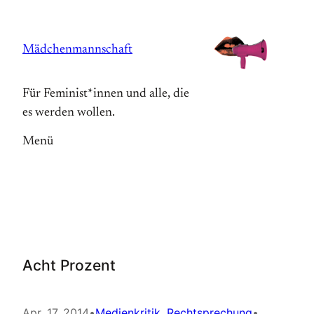
Zum
Inhalt
Mädchenmannschaft
springen
Für Feminist*innen und alle, die
es werden wollen.
Menü
Acht Prozent
Apr. 17, 2014
•
Medienkritik
, 
Rechtsprechung
•