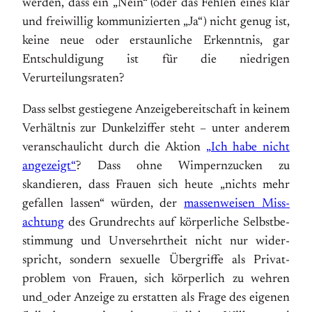
werden, dass ein „Nein“ (oder das Fehlen eines klar
und freiwillig kommunizierten „Ja“) nicht genug ist,
keine neue oder erstaunliche Erkenntnis, gar
Entschuldigung ist für die niedrigen
Verurteilungsraten?
Dass selbst gestiegene Anzeigebereitschaft in keinem
Verhältnis zur Dunkelziffer steht – unter anderem
veranschaulicht durch die Aktion
„Ich habe nicht
angezeigt“
? Dass ohne Wimpernzucken zu
skandieren, dass Frauen sich heute „nichts mehr
gefallen lassen“ würden, der
massen­wei­sen Miss­
achtung
des Grund­rechts auf kör­per­liche Selbst­be­
stim­mung und Un­ver­sehrt­heit nicht nur wi­der­
spricht, son­dern se­xu­elle Über­grif­fe als Privat­
problem von Frauen, sich kör­per­lich zu wehren
und_oder An­zei­ge zu er­stat­ten als Fra­ge des eigenen