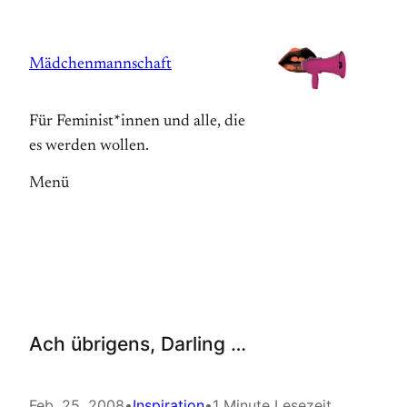
Zum
Inhalt
Mädchenmannschaft
springen
Für Feminist*innen und alle, die
es werden wollen.
Menü
Ach übrigens, Darling …
Feb. 25, 2008
•
Inspiration
•
1 Minute Lesezeit