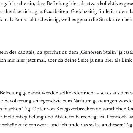
iung. Ich sehe ein, dass Befreiung hier als etwas kollektives 
 Geschenisse richtig aufzuarbeiten. Gleichzeitig finde ich de
 als Konstrukt schwierig, weil es genau die Strukturen beinha
ln des kapitals, da sprichst du dem „Genossen Stalin“ ja tas
 ich mir hier jetzt mal, aber da deine Seite ja nun hier als Li
g Befreiung genannt werden sollte oder nicht – sei es aus de
che Bevölkerung sei irgendwie zum Nazitum gezwungen worden
 am falschen Tag. Opfer von Kriegsverbrechen an sämtlichen 
ier Heldenbejubelung und Abfeierei berechtigt ist. Dennoch w
eschränkt feiernswert, und ich finde das sollte an diesem Ta