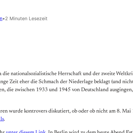
n
•
2 Minuten Lesezeit
ie nationalsozialistische Herrschaft und der zweite Weltkrie
nge Zeit eher die Schmach der Niederlage beklagt (und nic
en, die zwischen 1933 und 1945 von Deutschland ausgingen,
ren wurde kontrovers diskutiert, ob oder ob nicht am 8. Mai
lls
.
ihr
unter diesem Link
. In Berlin wird zu dem heute Abend Est