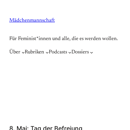
Zum
Inhalt
Mädchenmannschaft
springen
Für Feminist*innen und alle, die es werden wollen.
Über
Rubriken
Podcasts
Dossiers
8. Mai: Tag der Befreiung