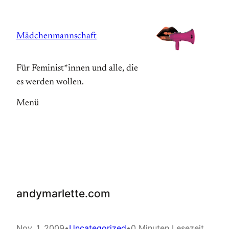
Zum
Inhalt
Mädchenmannschaft
springen
Für Feminist*innen und alle, die
es werden wollen.
Menü
andymarlette.com
Nov. 1, 2009
•
Uncategorized
•
0 Minuten Lesezeit