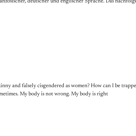
ranzösischer, deutscher und englischer Sprache. Das nachfol
skinny and falsely cisgendered as women? How can I be trap
 sometimes. My body is not wrong. My body is right