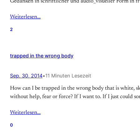
Gedanken in schriftlicher und audio_visueller Form in f
Weiterlesen…
2
trapped in the wrong body
Sep. 30, 2014
•
11 Minuten Lesezeit
How can I be trapped in the wrong body that is white, 
without help, fear or force? If I want to. If I just could
Weiterlesen…
0