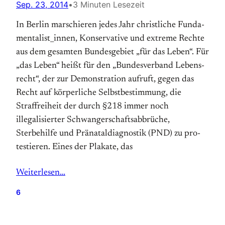
Sep. 23, 2014
•
3 Minuten Lesezeit
In Berlin marschieren jedes Jahr christ­li­che Fun­da­
men­ta­list_innen, Konservative und ex­tre­me Rech­te
aus dem ge­sam­ten Bun­des­ge­biet „für das Leben“. Für
„das Leben“ heißt für den „Bun­des­ver­band Le­bens­
recht“, der zur De­mon­stra­tion auf­ruft, ge­gen das
Recht auf kör­per­liche Selbstbestimmung, die
Straffreiheit der durch §218 immer noch
illegalisierter Schwangerschaftsabbrüche,
Sterbehilfe und Prä­natal­diag­no­stik (PND) zu pro­
testieren. Ei­nes der Pla­ka­te, das
Weiterlesen…
6