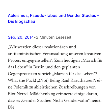
Ableismus, Pseudo-Tabus und Gender Studies –
Die Blogschau
Sep. 20, 2014
•
2 Minuten Lesezeit
„Wir werden dieser reaktionären und
antifeministischen Veranstaltung unseren kreativen
Protest entgegenstellen“: Zum heutigen „Marsch für
das Leben“ in Berlin und den geplanten
Gegenprotesten schrieb „Marsch für das Leben“?
What the Fuck! „(Not) Being Raul Kraut­hau­sen“: ei­
ne Po­­le­­mik zu able­­ist­i­schen Zu­­schrei­­bun­gen von
Riot Nrrrd. Mädchenblog er­in­nerte ei­ni­ge da­ran,
dass es „Gen­der Stu­dies. Nicht Gen­der­wahn“ heisst.
Die