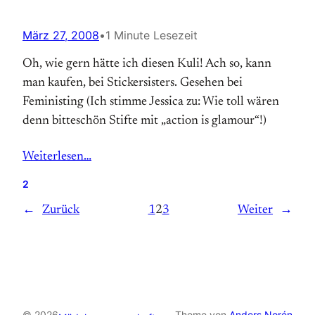
März 27, 2008
•
1 Minute Lesezeit
Oh, wie gern hätte ich diesen Kuli! Ach so, kann
man kaufen, bei Stickersisters. Gesehen bei
Feministing (Ich stimme Jessica zu: Wie toll wären
denn bitteschön Stifte mit „action is glamour“!)
Weiterlesen…
2
←
Zurück
1
2
3
Weiter
→
© 2026
Theme von
Anders Norén