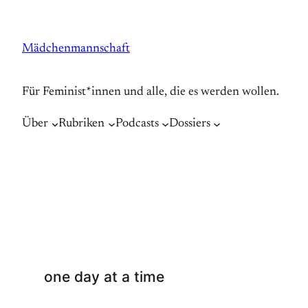
Zum
Inhalt
Mädchenmannschaft
springen
Für Feminist*innen und alle, die es werden wollen.
Über
Rubriken
Podcasts
Dossiers
one day at a time