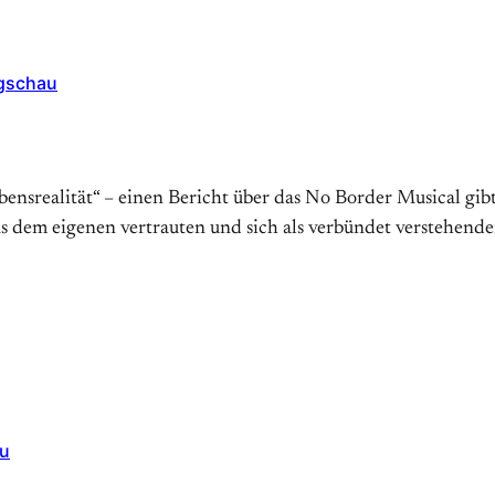
ogschau
ebensrealität“ – einen Bericht über das No Border Musical gi
e aus dem eigenen vertrauten und sich als verbündet versteh
au