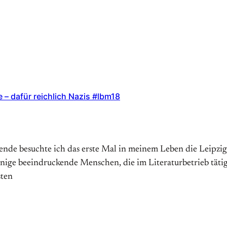
 – dafür reichlich Nazis #lbm18
nende besuchte ich das erste Mal in meinem Leben die Leipz
inige beeindruckende Menschen, die im Literatur­betrieb täti
sten