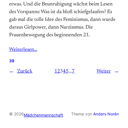
etwas. Und die Beunruhigung wächst beim Lesen
des Vorspanns: Was ist da bloß schiefgelaufen? Es
gab mal die tolle Idee des Feminismus, dann wurde
daraus Girlpower, dann Narzissmus. Die
Frauenbewegung des beginnenden 21.
Weiterlesen…
39
←
Zurück
1
2
3
4
5
…
7
Weiter
→
© 2026
Theme von
Anders Norén
Mädchenmannschaft