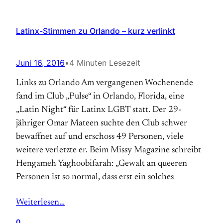
Latinx-Stimmen zu Orlando – kurz verlinkt
Juni 16, 2016
•
4 Minuten Lesezeit
Links zu Orlando Am vergangenen Wochenende
fand im Club „Pulse“ in Orlando, Florida, eine
„Latin Night“ für Latinx LGBT statt. Der 29-
jähriger Omar Mateen suchte den Club schwer
bewaffnet auf und erschoss 49 Personen, viele
weitere verletzte er. Beim Missy Magazine schreibt
Hengameh Yaghoobifarah: „Gewalt an queeren
Personen ist so normal, dass erst ein solches
Weiterlesen…
0