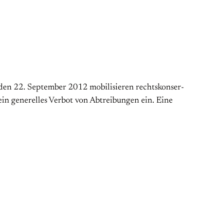
den 22. September 2012 mobilisieren rechts­­kon­ser­
in generelles Verbot von Ab­­trei­bungen ein. Eine