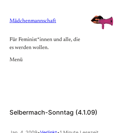
Zum
Inhalt
Mädchenmannschaft
springen
Für Feminist*innen und alle, die
es werden wollen.
Menü
Selbermach-Sonntag (4.1.09)
Jan. 4, 2009
•
Verlinkt
•
1 Minute Lesezeit