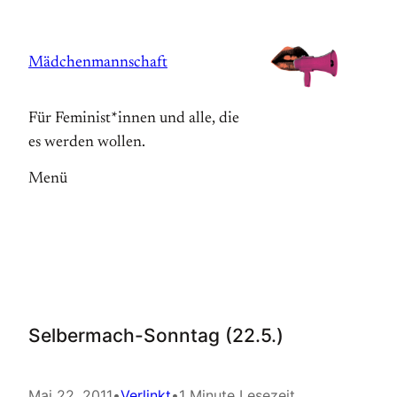
Zum
Inhalt
Mädchenmannschaft
springen
Für Feminist*innen und alle, die
es werden wollen.
Menü
Selbermach-Sonntag (22.5.)
Mai 22, 2011
•
Verlinkt
•
1 Minute Lesezeit