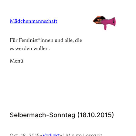
Zum
Inhalt
Mädchenmannschaft
springen
Für Feminist*innen und alle, die
es werden wollen.
Menü
Selbermach-Sonntag (18.10.2015)
Okt. 18, 2015
•
Verlinkt
•
1 Minute Lesezeit