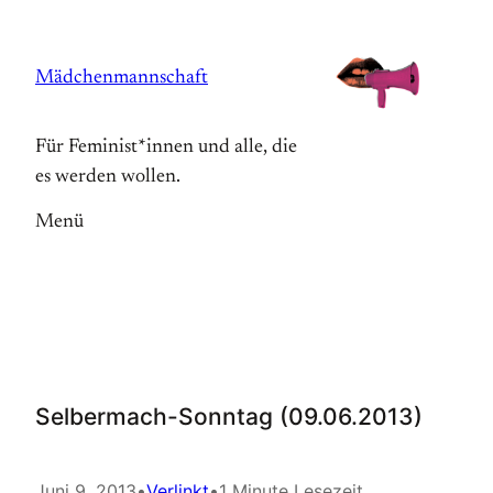
Zum
Inhalt
Mädchenmannschaft
springen
Für Feminist*innen und alle, die
es werden wollen.
Menü
Selbermach-Sonntag (09.06.2013)
Juni 9, 2013
•
Verlinkt
•
1 Minute Lesezeit