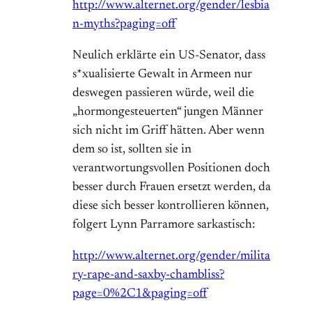
http://www.alternet.org/gender/lesbia
n-myths?paging=off
Neulich erklärte ein US-Senator, dass
s*xualisierte Gewalt in Armeen nur
deswegen passieren würde, weil die
„hormongesteuerten“ jungen Männer
sich nicht im Griff hätten. Aber wenn
dem so ist, sollten sie in
verantwortungsvollen Positionen doch
besser durch Frauen ersetzt werden, da
diese sich besser kontrollieren können,
folgert Lynn Parramore sarkastisch:
http://www.alternet.org/gender/milita
ry-rape-and-saxby-chambliss?
page=0%2C1&paging=off