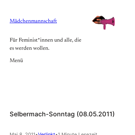
Zum
Inhalt
Mädchenmannschaft
springen
Für Feminist*innen und alle, die
es werden wollen.
Menü
Selbermach-Sonntag (08.05.2011)
Mai 8, 2011
•
Verlinkt
•
1 Minute Lesezeit