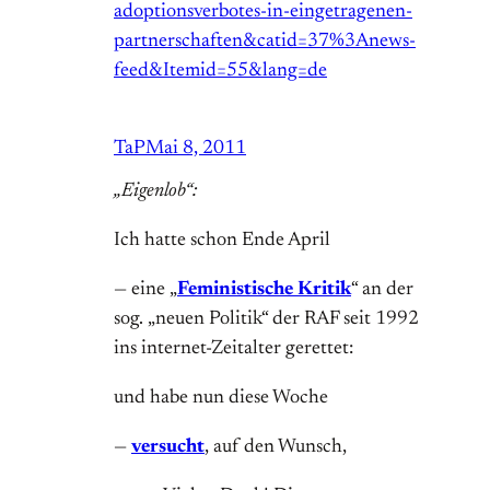
adoptionsverbotes-in-eingetragenen-
partnerschaften&catid=37%3Anews-
feed&Itemid=55&lang=de
TaP
Mai 8, 2011
„Eigenlob“:
Ich hatte schon Ende April
— eine „
Feministische Kritik
“ an der
sog. „neuen Politik“ der RAF seit 1992
ins internet-Zeitalter gerettet:
und habe nun diese Woche
—
versucht
, auf den Wunsch,