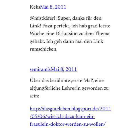
Keks
Mai 8, 2011
@mistkäferl: Super, danke für den
Link! Passt perfekt, ich hab grad letzte
Woche eine Diskussion zu dem Thema
gehabt. Ich geh dann mal den Link
rumschicken.
semiramis
Mai 8, 2011
Über das berühmte ‚erste Mal‘, eine
altjungferliche Lehrerin geworden zu
sein:
http://dasguteleben.blogsport.de/2011
/05/06/wie-ich-dazu-kam-ein-
fraeulein-doktor-werden-zu-wollen/