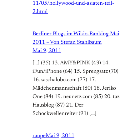
11/05/hollywood-und-asiaten-teil-
2.html
Berliner Blogs im Wikio-Ranking Mai
2011 – Von Stefan Stahlbaum
Mai 9, 2011
[…] (35) 13. AMY&PINK (43) 14.
iFun/iPhone (64) 15. Sprengsatz (70)
16. saschalobo.com (77) 17.
Mädchenmannschaft (80) 18. Jeriko
One (84) 19. neunetz.com (85) 20. taz
Hausblog (87) 21. Der
Schockwellenreiter (91) […]
raupe
Mai 9, 2011