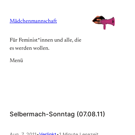
Zum
Inhalt
Mädchenmannschaft
springen
Für Feminist*innen und alle, die
es werden wollen.
Menü
Selbermach-Sonntag (07.08.11)
Aug. 7, 2011
•
Verlinkt
•
1 Minute Lesezeit