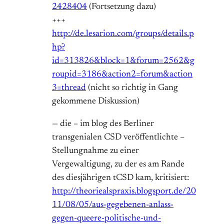
2428404
(Fortsetzung dazu)
+++
http://de.lesarion.com/groups/details.p
hp?
id=313826&block=1&forum=2562&g
roupid=3186&action2=forum&action
3=thread
(nicht so richtig in Gang
gekommene Diskussion)
— die – im blog des Berliner
transgenialen CSD veröffentlichte –
Stellungnahme zu einer
Vergewaltigung, zu der es am Rande
des diesjährigen tCSD kam, kritisiert:
http://theoriealspraxis.blogsport.de/20
11/08/05/aus-gegebenen-anlass-
gegen-queere-politische-und-