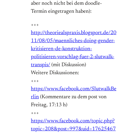
aber noch nicht bei dem doodle-
Termin eingetragen haben):
+++
http://theoriealspraxis.blogsport.de/20
11/08/05/maennliches-doing-gender-
kritisieren-de-konstruktion-
politisieren-vorschlag-fuer-2-slutwalk-
transpis/
(mit Diskussion)
Weitere Diskussionen:
+++
https://www.facebook.com/SlutwalkBe
rlin
(Kommentare zu dem post von
Freitag, 17:13 h)
+++
https://www.facebook.com/topic.php?
topic=208&post=997&uid=17625467