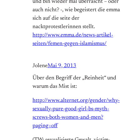
und bin wieder mal überrascht – oder
auch nicht? -, wie begeistert die emma
sich auf die seite der
nacktprotestlerinnen stellt.
http://www.emma.de/news-artikel-
seiten/femen-gegen-islamismus/
Jolene
Mai 9, 2013
Über den Begriff der „Reinheit“ und
warum das Mist ist:
http://www.alternet.org/gender/why-
sexually-pure-good-girl-bs-myth-
screws-both-women-and-men?
paging=off