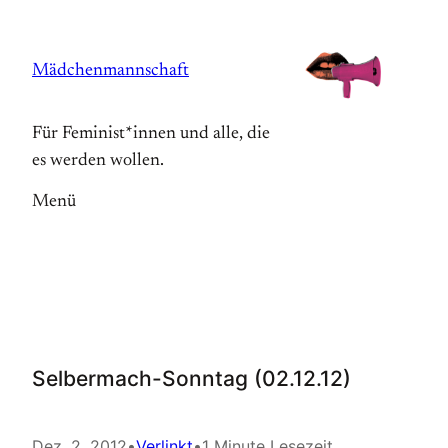
Zum
Inhalt
Mädchenmannschaft
springen
Für Feminist*innen und alle, die
es werden wollen.
Menü
Selbermach-Sonntag (02.12.12)
Dez. 2, 2012
•
Verlinkt
•
1 Minute Lesezeit