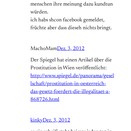
menschen ihre meinung dazu kundtun
würden.
ich habs shcon facebook gemeldet,
früchte aber dass dieseh nichts bringt.
MachoMam
Dez. 3, 2012
Der Spiegel hat einen Artikel über die
Prostitution in Wien veröffentlicht:
http://www.spiegel.de/panorama/gesel
lschaft/prostitution-in-oesterreich-
das-gesetz-foerdert-die-illegalitaet-a-
868726.html
kinky
Dez. 3, 2012