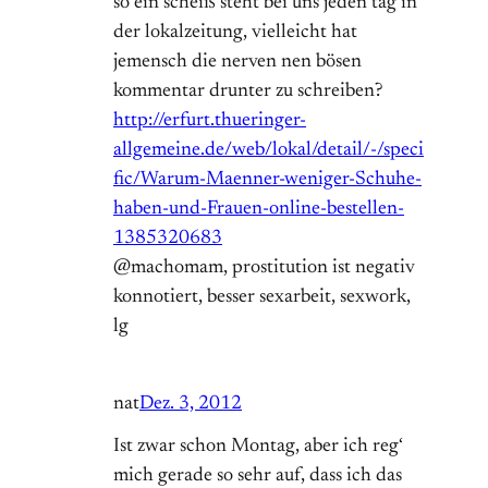
so ein scheiß steht bei uns jeden tag in
der lokalzeitung, vielleicht hat
jemensch die nerven nen bösen
kommentar drunter zu schreiben?
http://erfurt.thueringer-
allgemeine.de/web/lokal/detail/-/speci
fic/Warum-Maenner-weniger-Schuhe-
haben-und-Frauen-online-bestellen-
1385320683
@machomam, prostitution ist negativ
konnotiert, besser sexarbeit, sexwork,
lg
nat
Dez. 3, 2012
Ist zwar schon Montag, aber ich reg‘
mich gerade so sehr auf, dass ich das