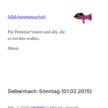
Zum
Inhalt
Mädchenmannschaft
springen
Für Feminist*innen und alle, die
es werden wollen.
Menü
Selbermach-Sonntag (01.02.2015)
Feb. 1, 2015
•
Verlinkt
•
1 Minute Lesezeit