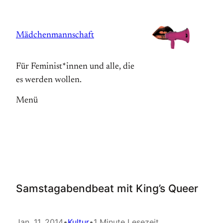
Zum
Inhalt
Mädchenmannschaft
springen
Für Feminist*innen und alle, die
es werden wollen.
Menü
Samstagabendbeat mit King’s Queer
Jan. 11, 2014
•
Kultur
•
1 Minute Lesezeit