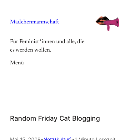
Zum
Inhalt
Mädchenmannschaft
springen
Für Feminist*innen und alle, die
es werden wollen.
Menü
Random Friday Cat Blogging
Mai 15, 2009
•
Netz(kultur)
•
1 Minute Lesezeit