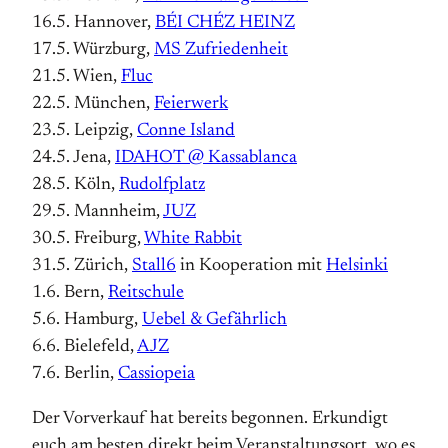
16.5. Hannover,
BÉI CHÉZ HEINZ
17.5. Würzburg,
MS Zufriedenheit
21.5. Wien,
Fluc
22.5. München,
Feierwerk
23.5. Leipzig,
Conne Island
24.5. Jena,
IDAHOT @ Kassablanca
28.5. Köln,
Rudolfplatz
29.5. Mannheim,
JUZ
30.5. Freiburg,
White Rabbit
31.5. Zürich,
Stall6
in Kooperation mit
Helsinki
1.6. Bern,
Reitschule
5.6. Hamburg,
Uebel & Gefährlich
6.6. Bielefeld,
AJZ
7.6. Berlin,
Cassiopeia
Der Vorverkauf hat bereits begonnen. Erkundigt
euch am besten direkt beim Veranstaltungsort, wo es