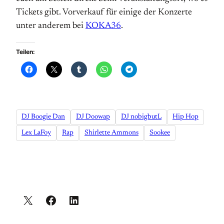
Tickets gibt. Vorverkauf für einige der Konzerte
unter anderem bei
KOKA36
.
Teilen:
DJ Boogie Dan
DJ Doowap
DJ nobigbutL
Hip Hop
Lex LaFoy
Rap
Shirlette Ammons
Sookee