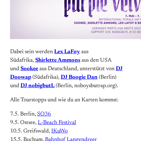
Dabei sein werden
Lex LaFoy
aus
Südafrika,
Shirlette Ammons
aus den USA
und
Sookee
aus Deutschland, unterstützt von
DJ
Doowap
(Südafrika),
DJ Boogie Dan
(Berlin)
und
DJ nobigbutL
(Berlin, noboysbutrap.org).
Alle Tourstopps und wie du an Karten kommst:
7.5. Berlin,
SO36
9.5. Ostsee,
L-Beach Festival
10.5. Greifswald,
IKuWo
15.5. Bochum,
Bahnhof Langendreer