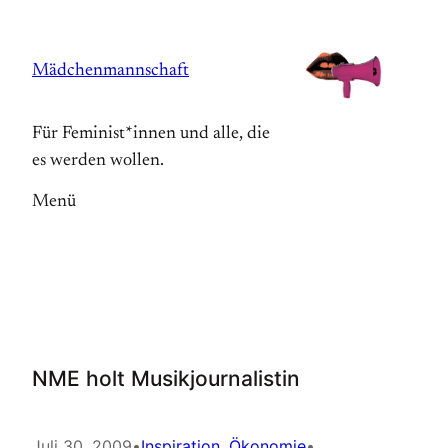
Zum
Inhalt
Mädchenmannschaft
springen
Für Feminist*innen und alle, die
es werden wollen.
Menü
NME holt Musikjournalistin
Juli 30, 2009
•
Inspiration
, 
Ökonomie
•