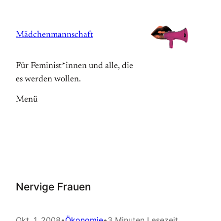
Zum
Inhalt
Mädchenmannschaft
springen
Für Feminist*innen und alle, die
es werden wollen.
Menü
Nervige Frauen
Okt. 1, 2008
•
Ökonomie
•
3 Minuten Lesezeit