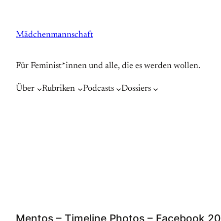
Zum
Inhalt
Mädchenmannschaft
springen
Für Feminist*innen und alle, die es werden wollen.
Über
Rubriken
Podcasts
Dossiers
Mentos – Timeline Photos – Facebook 2