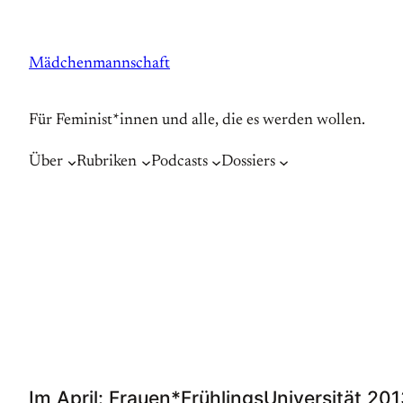
Zum
Inhalt
Mädchenmannschaft
springen
Für Feminist*innen und alle, die es werden wollen.
Über
Rubriken
Podcasts
Dossiers
Im April: Frauen*FrühlingsUniversität 20