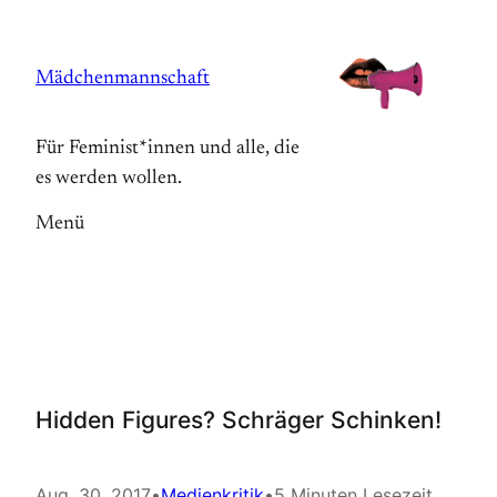
Zum
Inhalt
Mädchenmannschaft
springen
Für Feminist*innen und alle, die
es werden wollen.
Menü
Hidden Figures? Schräger Schinken!
Aug. 30, 2017
•
Medienkritik
•
5 Minuten Lesezeit