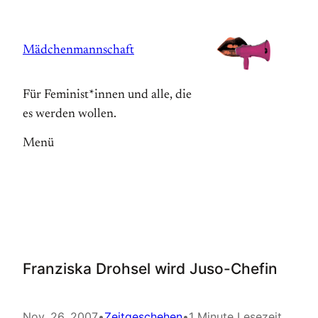
Zum
Inhalt
Mädchenmannschaft
springen
Für Feminist*innen und alle, die
es werden wollen.
Menü
Franziska Drohsel wird Juso-Chefin
Nov. 26, 2007
•
Zeitgeschehen
•
1 Minute Lesezeit