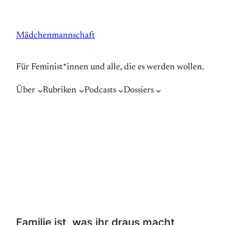
Zum
Inhalt
Mädchenmannschaft
springen
Für Feminist*innen und alle, die es werden wollen.
Über
Rubriken
Podcasts
Dossiers
Familie ist, was ihr draus macht