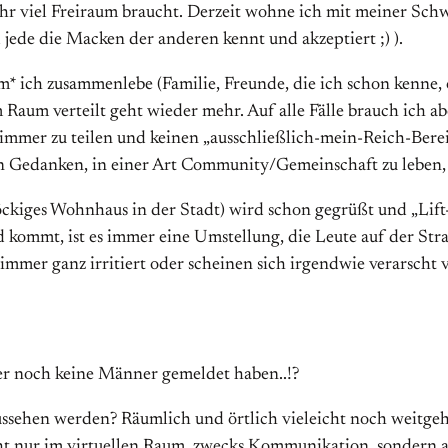
ehr viel Freiraum braucht. Derzeit wohne ich mit meiner Sch
 jede die Macken der anderen kennt und akzeptiert ;) ).
em* ich zusammenlebe (Familie, Freunde, die ich schon kenne
m Raum verteilt geht wieder mehr. Auf alle Fälle brauch ich 
fzimmer zu teilen und keinen „ausschließlich-mein-Reich-Bere
n Gedanken, in einer Art Community/Gemeinschaft zu leben,
öckiges Wohnhaus in der Stadt) wird schon gegrüßt und „Lift-
 kommt, ist es immer eine Umstellung, die Leute auf der Str
immer ganz irritiert oder scheinen sich irgendwie verarscht
er noch keine Männer gemeldet haben..!?
ehen werden? Räumlich und örtlich vieleicht noch weitgehen
t nur im virtuellen Raum, zwecks Kommunikation, sondern auc