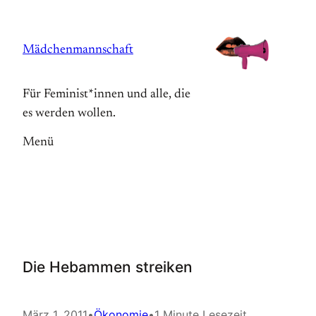
Zum
Inhalt
Mädchenmannschaft
springen
Für Feminist*innen und alle, die
es werden wollen.
Menü
Die Hebammen streiken
März 1, 2011
•
Ökonomie
•
1 Minute Lesezeit