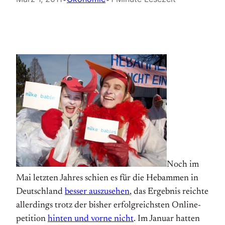
Noch im
Mai letzten Jahres schien es für die Heb­ammen in
Deutsch­land
besser aus­zu­sehen
, das Ergebnis reich­te
aller­dings trotz der bis­her er­folg­reichsten On­line­
petition
hinten und vorne nicht
. Im Januar hatten