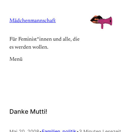
Zum
Inhalt
Mädchenmannschaft
springen
Für Feminist*innen und alle, die
es werden wollen.
Menü
Danke Mutti!
Mai 20, 2008
•
Familien_politik
•
3 Minuten Lesezeit