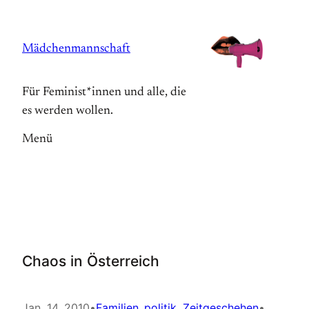
Zum
Inhalt
Mädchenmannschaft
springen
Für Feminist*innen und alle, die
es werden wollen.
Menü
Chaos in Österreich
Jan. 14, 2010
•
Familien_politik
, 
Zeitgeschehen
•