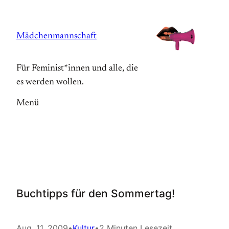
Zum
Inhalt
Mädchenmannschaft
springen
Für Feminist*innen und alle, die
es werden wollen.
Menü
Buchtipps für den Sommertag!
Aug. 11, 2009
•
Kultur
•
2 Minuten Lesezeit