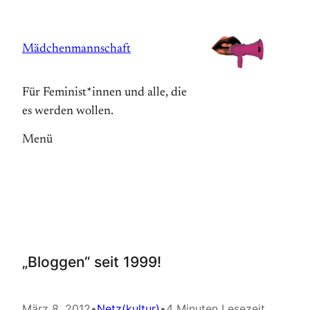
Zum
Inhalt
Mädchenmannschaft
springen
Für Feminist*innen und alle, die
es werden wollen.
Menü
„Bloggen“ seit 1999!
März 8, 2012
•
Netz(kultur)
•
4 Minuten Lesezeit