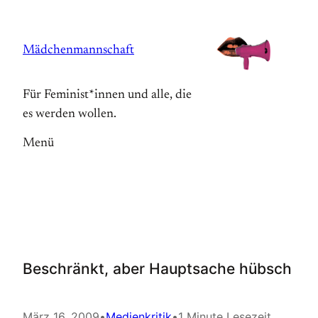
Zum
Inhalt
Mädchenmannschaft
springen
Für Feminist*innen und alle, die
es werden wollen.
Menü
Beschränkt, aber Hauptsache hübsch
März 16, 2009
•
Medienkritik
•
1 Minute Lesezeit