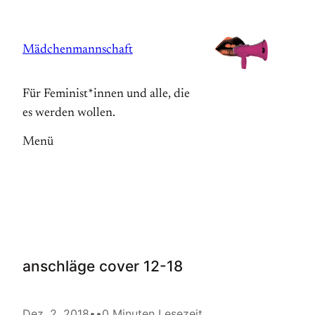
Zum
Inhalt
Mädchenmannschaft
springen
Für Feminist*innen und alle, die
es werden wollen.
Menü
anschläge cover 12-18
Dez. 2, 2018
•
•
0 Minuten Lesezeit